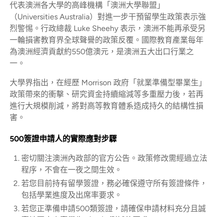
代表澳洲各大學的高峰機構「澳洲大學聯盟」
（Universities Australia）對進一步干預留學生政策表示強
烈警惕。行政總裁 Luke Sheehy 表示，澳洲不能再承受另
一輪損害教育界全球聲譽的政策反覆。國際教育產業每年
為澳洲經濟貢獻約550億澳元，是澳洲五大出口行業之
一。
大學界指出，在經歷 Morrison 政府「就業準備型畢業生」
政策帶來的衝擊、研究資金持續縮減等多重壓力後，若再
進行大規模削減，將對高等教育體系造成持久的結構性損
害。
500簽證申請人的實際應對步驟
密切關注澳洲內政部的官方公告。政策修改需經過立法
程序，不會在一夜之間生效。
若您目前持有留學簽證，務必確保遵守所有簽證條件，
包括學業進度及出席率要求。
若您正準備申請500類簽證，請確保申請材料充分且誠