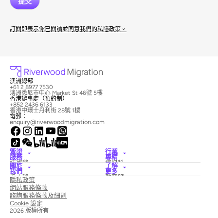
訂閱即表示你已閱讀並同意我們的私隱政策。
澳洲總部
+61 2 8977 7530
澳洲悉尼市中心 Market St 46號 5樓
香港辦事處（預約制）
+852 2436 6133
香港中環士丹利街 28號 1樓
電郵：
enquiry@riverwoodmigration.com
簽證
行業
服務
專精
技術移
資訊科
關於
了解
民簽證
技
我們
更多
僱主擔
酒店與
禾木移
教育服
隱私政策
保簽證
旅遊
民律師
務
國家創
醫療保
網站服務條款
事務所
新簽證
險
新聞與
諮詢服務條款及細則
配偶簽
建築
專欄
Cookie 設定
證
Education
聯絡我
學生及
電工移
2026 版權所有
們
畢業簽
民
預約專