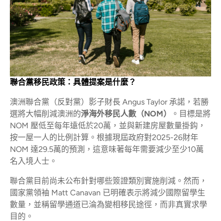
聯合黨移民政策：具體提案是什麼？
澳洲聯合黨（反對黨）影子財長 Angus Taylor 承諾，若勝
選將大幅削減澳洲的
淨海外移民人數（NOM）
。目標是將
NOM 壓低至每年遠低於20萬，並與新建房屋數量掛鈎，
按一屋一人的比例計算。根據現屆政府對2025-26財年
NOM 達29.5萬的預測，這意味著每年需要減少至少10萬
名入境人士。
聯合黨目前尚未公布針對哪些簽證類別實施削減。然而，
國家黨領袖 Matt Canavan 已明確表示將減少國際留學生
數量，並稱留學通道已淪為變相移民途徑，而非真實求學
目的。