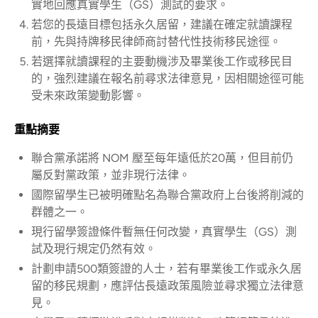
實地回應真實學生（GS）測試的要求。
若您的長遠目標包括永久居留，建議在確定就讀課程
前，先與持牌移民律師商討替代性技術移民途徑。
若選擇就讀課程的主要動機涉及畢業後工作或移民目
的，強烈建議在報名前尋求法律意見，因相關途徑可能
受未來政策變動影響。
重點摘要
聯合黨承諾將 NOM 壓至每年遠低於20萬，但目前仍
屬反對黨政策，並非現行法律。
國際留學生已被明確點名為聯合黨政府上台後將削減的
群體之一。
現行留學簽證條件暫無任何改變，真實學生（GS）測
試及現行規定仍然有效。
計劃申請500類簽證的人士，若有畢業後工作或永久居
留的移民規劃，應評估長遠政策風險並尋求獨立法律意
見。