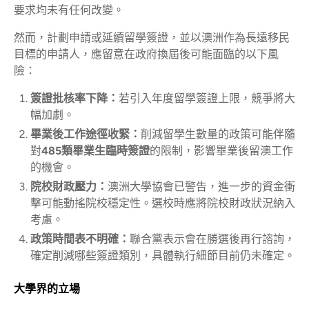
要求均未有任何改變。
然而，計劃申請或延續留學簽證，並以澳洲作為長遠移民
目標的申請人，應留意在政府換屆後可能面臨的以下風
險：
簽證批核率下降：
若引入年度留學簽證上限，競爭將大
幅加劇。
畢業後工作途徑收緊：
削減留學生數量的政策可能伴隨
對
485類畢業生臨時簽證
的限制，影響畢業後留澳工作
的機會。
院校財政壓力：
澳洲大學協會已警告，進一步的資金衝
擊可能動搖院校穩定性。選校時應將院校財政狀況納入
考慮。
政策時間表不明確：
聯合黨表示會在勝選後再行諮詢，
確定削減哪些簽證類別，具體執行細節目前仍未確定。
大學界的立場