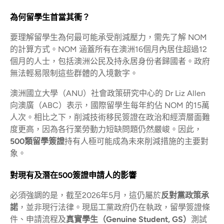
為何留學生首當其衝？
要理解留學生為何最可能承受削減壓力，需先了解 NOM
的計算方式。NOM 涵蓋所有在澳洲16個月內居住超過12
個月的人士，包括澳洲公民及持永居身份者歸國者。政府
無法輕易限制這些群體的入境數字。
澳洲國立大學（ANU）社會政策研究中心的 Dr Liz Allen
向澳廣（ABC）表示，國際留學生每年約佔 NOM 的15萬
人次。相比之下，削減技術移民簽證在政治和經濟層面難
度更高，因為各行業勞動力短缺問題仍然嚴峻。因此，
500類留學簽證
持有人極可能成為未來削減措施的主要對
象。
對現有及潛在500簽證申請人的影響
必須強調的是，截至2026年5月，這仍屬於
反對黨政策承
諾
，並非現行法律。現屆工黨政府仍在執政，留學簽證條
件、申請流程及
真實學生（Genuine Student, GS）
測試