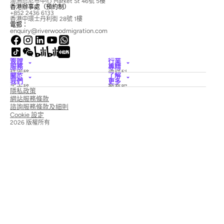
澳洲悉尼市中心 Market St 46號 5樓
香港辦事處（預約制）
+852 2436 6133
香港中環士丹利街 28號 1樓
電郵：
enquiry@riverwoodmigration.com
簽證
行業
服務
專精
技術移
資訊科
關於
了解
民簽證
技
我們
更多
僱主擔
酒店與
禾木移
教育服
隱私政策
保簽證
旅遊
民律師
務
國家創
醫療保
網站服務條款
事務所
新簽證
險
新聞與
諮詢服務條款及細則
配偶簽
建築
專欄
Cookie 設定
證
Education
聯絡我
學生及
電工移
2026 版權所有
們
畢業簽
民
預約專
證
業諮詢
配偶簽
證
簽證被
拒及上
訴
（ART）