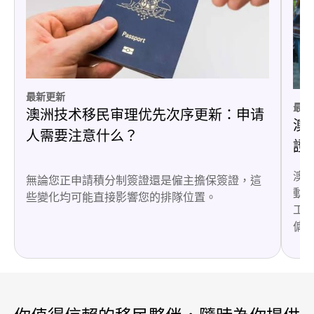
最新更新
最新
澳洲技术移民审理优先次序更新：申请
澳
人需要注意什么？
證
澳洲
無論您正申請積分制簽證還是僱主擔保簽證，這
動
些變化均可能直接影響您的排隊位置。
工
傭