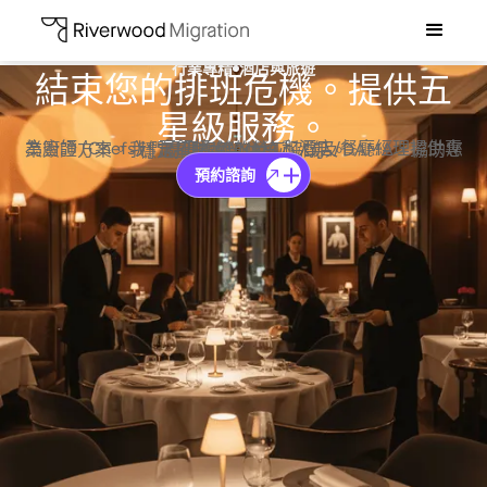
行業專精
酒店與旅遊
結束您的排班危機。提供五
星級服務。
為廚師 (Chefs)、烹飪師 (Cooks) 和酒店/餐廳經理提供專業簽證方案。我們處理複雜的勞工協議及 DAMA，協助您穩定招聘並留住核心人手。
預約諮詢