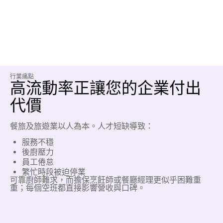
行業痛點
高流動率正讓您的企業付出
代價
餐旅及旅遊業以人為本。人才短缺導致：
服務不穩
後廚壓力
員工倦怠
繁忙時段被迫停業
可靠廚師難求，而擔保烹飪師或餐廳經理更似乎困難重
重；每個空班都直接影響營收與口碑。