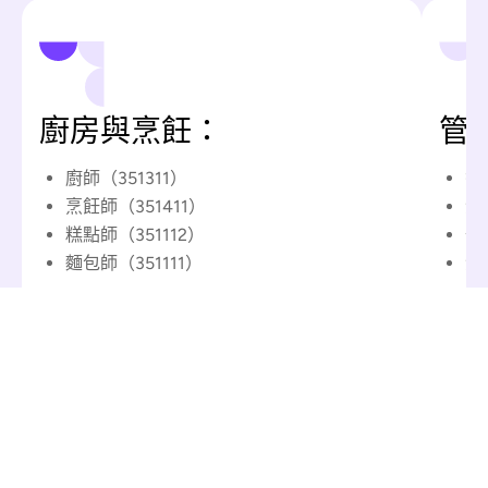
廚房與烹飪：
管
廚師（351311）
餐
烹飪師（351411）
酒
糕點師（351112）
住
麵包師（351111）
酒
案例研究
瞭解我們的成功故事