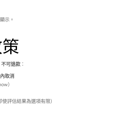
顯示。
政策
費
不可退款
：
時內取消
how）
即使評估結果為選項有限）