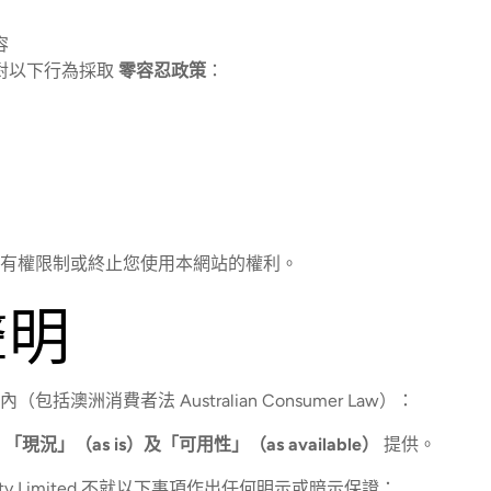
容
ion 對以下行為採取
零容忍政策
：
有權限制或終止您使用本網站的權利。
聲明
括澳洲消費者法 Australian Consumer Law）：
按
「現況」（as is）及「可用性」（as available）
提供。
ers Pty Limited 不就以下事項作出任何明示或暗示保證：