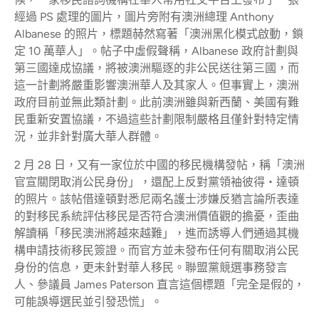
經過 PS 處理的圖片，圖片旁附有澳洲總理 Anthony
Albanese 的照片，標題赫然寫著「澳洲黑化模式啟動，鎖
定 10 萬華人」。帖子中虛假聲稱，Albanese 政府計劃與
第三國達成協議，將被澳洲驅逐的非公民送往第三國，而
這一計劃將嚴重影響澳洲華人及其家人。但事實上，澳洲
政府目前並無此類計劃。此前澳洲雖與新西蘭、美國有難
民重新安置協議，不過這些計劃限制嚴格且僅針對特定情
況，並非針對廣大華人群體。
2 月 28 日，又有一家位於中國的移民機構發帖，稱「澳洲
官宣關閉取消公民身份」，還配上反對黨領袖彼得・達頓
的照片。該帖借達頓對悉尼兩名護士涉嫌反猶言論所表達
的對移民系統評估移民是否符合澳洲價值觀的擔憂，歪曲
解讀稱「移民澳洲將越來越難」，進而誘導人們通過其機
構申請技術移民簽證。而官方並未發布任何有關取消公民
身份的信息，更未針對華人移民。聯盟黨競選事務發言
人、參議員 James Paterson 直言這個標題「完全是假的，
可能誤導選民並引發恐慌」。