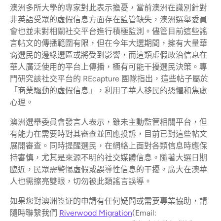
澳洲多所大學的專家對此表示擔憂，當前澳洲在識別針對
非英語受眾的虛假信息方面存在監管缺失，澳洲選舉委員
會也並未對相關社交平台進行積極監測。儘管目前這些謠
言帖文的傳播範圍有限，但在今年大選期間，擁有大量華
裔選民的邊緣選區或將受到影響，而這類虛假政治信息在
華人廣泛使用的平台上傳播，極有可能干擾選民決策。專
門研究該社交平台的 REcapture 團隊指出，這些帖子屬於
「商業驅動的虛假信息」，利用了華人移民的恐懼和焦慮
心理。
澳洲選舉委員會發言人表示，雖未主動監管相關平台，但
有能力在需要時對其審查並回應投訴，目前已對這些帖文
展開審查。同時提醒選民，在網絡上面對各類信息時應保
持審慎，尤其是來源不明的社交媒體信息。隨著大選日期
臨近，民眾需警惕虛假或誤導性信息的干擾。廣大在澳華
人也需擦亮雙眼，切勿被此類謠言誤導。
如果您對澳洲签证的申請有任何疑問或需要專業協助，請
隨時聯繫我們
Riverwood Migration
(Email: