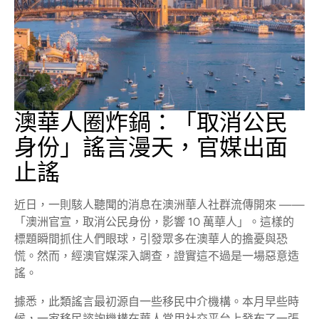
澳華人圈炸鍋：「取消公民
身份」謠言漫天，官媒出面
止謠
近日，一則駭人聽聞的消息在澳洲華人社群流傳開來 ——
「澳洲官宣，取消公民身份，影響 10 萬華人」。這樣的
標題瞬間抓住人們眼球，引發眾多在澳華人的擔憂與恐
慌。然而，經澳官媒深入調查，證實這不過是一場惡意造
謠。
據悉，此類謠言最初源自一些移民中介機構。本月早些時
候，一家移民諮詢機構在華人常用社交平台上發布了一張