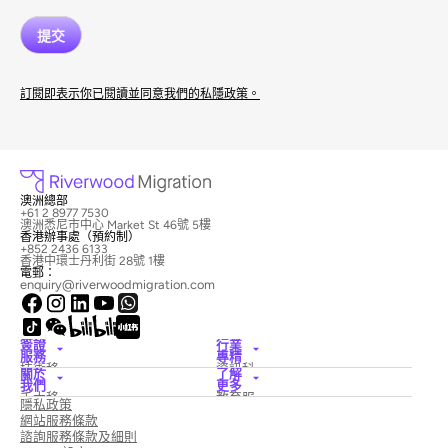
訂閱即表示你已閱讀並同意我們的私隱政策。
澳洲總部
+61 2 8977 7530
澳洲悉尼市中心 Market St 46號 5樓
香港辦事處（預約制）
+852 2436 6133
香港中環士丹利街 28號 1樓
電郵：
enquiry@riverwoodmigration.com
簽證
行業
服務
專精
技術移
資訊科
關於
了解
民簽證
技
我們
更多
僱主擔
酒店與
禾木移
教育服
隱私政策
保簽證
旅遊
民律師
務
國家創
醫療保
網站服務條款
事務所
新簽證
險
新聞與
諮詢服務條款及細則
配偶簽
建築
專欄