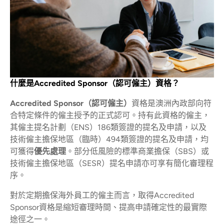
什麼是Accredited Sponsor（認可僱主）資格？
Accredited Sponsor（認可僱主）
資格是澳洲內政部向符
合特定條件的僱主授予的正式認可。持有此資格的僱主，
其僱主提名計劃（ENS）186類簽證的提名及申請，以及
技術僱主擔保地區（臨時）494類簽證的提名及申請，均
可獲得
優先處理
。部分低風險的標準商業擔保（SBS）或
技術僱主擔保地區（SESR）提名申請亦可享有簡化審理程
序。
對於定期擔保海外員工的僱主而言，取得Accredited
Sponsor資格是縮短審理時間、提高申請確定性的最實際
途徑之一。