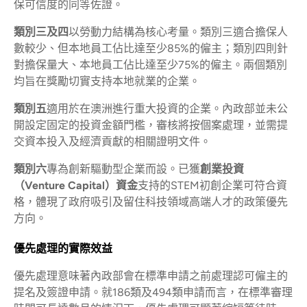
保可信度的同等佐證。
類別三及四
以勞動力結構為核心考量。類別三適合擔保人
數較少、但本地員工佔比達至少85%的僱主；類別四則針
對擔保量大、本地員工佔比達至少75%的僱主。兩個類別
均旨在獎勵切實支持本地就業的企業。
類別五
適用於在澳洲進行重大投資的企業。內政部並未公
開設定固定的投資金額門檻，審核將按個案處理，並需提
交資本投入及經濟貢獻的相關證明文件。
類別六
專為創新驅動型企業而設。已獲
創業投資
（Venture Capital）資金
支持的STEM初創企業可符合資
格，體現了政府吸引及留住科技領域高端人才的政策優先
方向。
優先處理的實際效益
優先處理意味著內政部會在標準申請之前處理認可僱主的
提名及簽證申請。就186類及494類申請而言，在標準審理