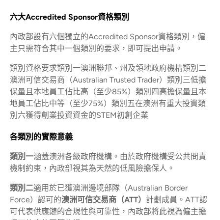
六大Accredited Sponsor資格類別
內政部設有六個獨立的Accredited Sponsor資格類別，僱
主只需符合其中一個類別的要求，即可提出申請。
類別資格要求類別一澳洲聯邦、州及領地政府機構類別二
澳洲可信交易商（Australian Trusted Trader）類別三低擔
保量且本地員工佔比高（至少85%）類別四高擔保量且本
地員工佔比中等（至少75%）類別五在澳洲有重大投資類
別六獲得創業投資資金的STEM初創企業
各類別的實際意義
類別一
涵蓋澳洲各級政府機構。由於政府機構受公共問責
機制約束，內政部視其為天然的低風險擔保人。
類別二
適用於已獲澳洲邊境部隊（Australian Border
Force）認可的
澳洲可信交易商（ATT）
計劃成員。ATT認
可代表供應鏈的合規性與可靠性，內政部將此視為僱主擔