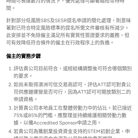
時間可長達數月的情況下，優先處理可顯著縮短等待時
間。
針對部分低風險SBS及SESR提名申請的簡化處理，則意味
著對已符合特定風險標準的提名所需文件審核有所減少。
此安排並不免除僱主滿足所有實質性簽證要求的義務，但
可有效降低符合條件的僱主在行政程序上的負擔。
僱主的實務步驟
評估貴公司目前符合，或經結構調整後可符合哪個類別
的要求。
如尚未取得澳洲可信交易商認可，評估ATT認可對貴公
司供應鏈運營是否可行，因為ATT認可可開放類別二的
申請資格。
計算貴公司本地員工在整體勞動力中的佔比。若已接近
75%或85%的門檻，應整理並持續維護相關勞動力數
據，以備Accredited Sponsor申請之用。
若貴公司為獲創業投資資金支持的STEM初創企業，申