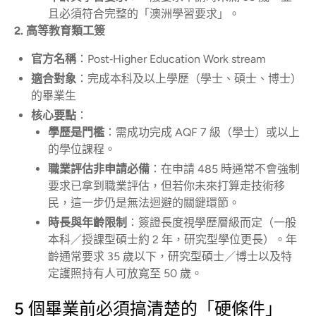
且必須符合完整的「澳洲學習要求」。
2. 高等教育類工簽
官方名稱
：Post‑Higher Education Work stream
適合對象
：完成本科及以上學歷（學士、碩士、博士）
的畢業生
核心要點
：
學歷是門檻
：需成功完成 AQF 7 級（學士）或以上
的學位課程。
職業評估非申請必備
：在申請 485 時通常不會強制
要求已拿到職業評估，但若你未來打算走技術移
民，這一步仍是無法迴避的關鍵環節。
時長與年齡限制
：簽證長度視學歷層級而定（一般
本科／授課型碩士約 2 年，研究型學位更長）。年
齡通常要求 35 歲以下，研究型碩士／博士以及特
定護照持有人可放寬至 50 歲。
5 個畢業前必須搞清楚的「硬條件」