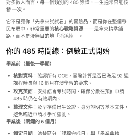
對多數人而言，每一個類別的 485 簽證，一生通常只能核
發
一次
。
它不是讓你「先拿來試試看」的實驗品，而是你在整個移
民布局中，非常重要的
核心戰略資源
——是拿來精準鋪
路，而不是漫無目的地「消耗掉」。
你的 485 時間線：倒數正式開始
畢業前（最後一學期）
核對資料
：確認所有 COE，實際計算是否已滿足 92 週
課程時長與 16 個月在澳學習的要求。
攻克英語
：安排語言考試時間，確保分數在預計申請
485 時仍在有效期內。
整理文件
：及早準備出生公證、身分證明等基本文件，
避免臨近申請才手忙腳亂。
畢業後（關鍵的 6 個月）
鎖定日期
：清楚區分「課程完成日」與「畢業典禮