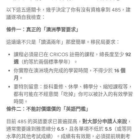
以下這五道關卡，幾乎決定了你有沒有資格拿到 485，建
議逐項自我檢查：
條件一：真正的「澳洲學習要求」
這遠遠不只是「讀滿兩年」那麼簡單。移民局要求：
課程必須是已在 CRICOS 註冊的課程，總長度至少
92
週
（約等於兩個標準學年）。
你實際在澳洲境內完成的學習時間，不得少於
16 個
月
。
要特別留意：掛科重修、休學、轉學分、縮短課程等，
都有可能在不經意間「吃掉」你可以被計入的有效學習
時間。
條件二：不能討價還價的「英語門檻」
目前 485 的英語要求已普遍提高，
對大部分申請人來說
，
通常需要達到雅思總分
6.5
，且各單項不低於
5.5
（或等同
水準的其他考試成績）。成績有有效期，必須提前規劃考