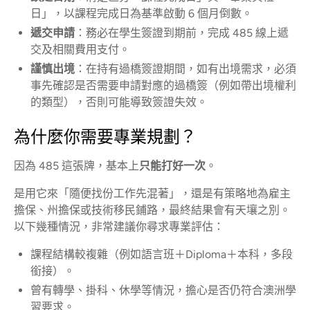
日」，以課程完成日為基準啟動 6 個月倒數。
遞交申請
：務必在學生簽證到期前，完成 485 線上遞
交及相關費用支付。
謹慎出境
：在持有過橋簽證期間，如有出境需求，必須
事先確認是否需要申請對應的過橋簽（例如帶出境權利
的類型），否則可能導致簽證失效。
為什麼你需要專業規劃？
因為 485 這張牌，基本上
只能打好一次
。
是用它來「隨便找份工作先混著」，還是有策略地為雇主
擔保、州擔保或技術移民鋪路，最終結果會有天壤之別。
以下幾種情況，非常建議你尋求專業評估：
課程結構較複雜（例如語言班＋Diploma＋本科，多段
銜接）。
曾有轉學、掛科、休學等情況，擔心是否仍符合澳洲學
習要求。