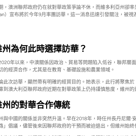
期，澳洲聯邦政府仍在就對華政策爭論不休，而維多利亞州卻率先邁
llan）宣布將於今年9月率團訪華。這一消息迅速引發關注，被
維州為何此時選擇訪華？
2020年以來，中澳關係因政治、貿易等問題陷入低谷，聯邦層
切的經濟合作，尤其是在教育、基礎設施和農業領域。
倫此次訪華，顯然帶有明確的經貿目的。她表示，此行將聚焦於
慮到澳大利亞聯邦政府近期在對華政策上仍持謹慎態度，維州的
維州的對華合作傳統
州與中國的關係並非突然升溫。早在2018年，時任州長丹尼爾·安德魯
路」倡議，儘管後來因聯邦政府的干預而被迫退出，但維州始終