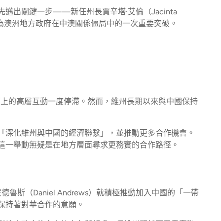
出關鍵一步——新任州長賈辛塔·艾倫（Jacinta
視為澳洲地方政府在中澳關係僵局中的一次重要突破。
面上的高層互動一度停滯。然而，維州長期以來與中國保持
「深化維州與中國的經濟聯繫」，並推動更多合作機會。
這一舉動無疑是在地方層面尋求更務實的合作路徑。
斯（Daniel Andrews）就積極推動加入中國的「一帶
保持著對華合作的意願。