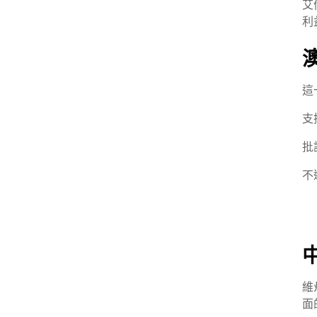
艾
利
這
支
批
不
維
面