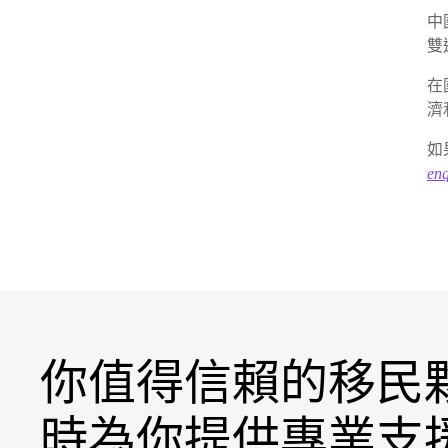
中
雙
在
濟
如
en
你值得信賴的移民
時為你提供專業支