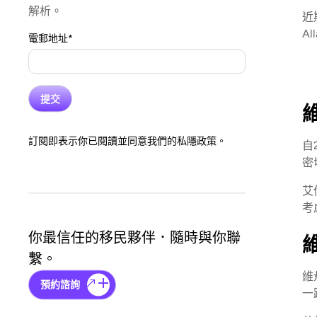
解析。
近
A
電郵地址
*
訂閱即表示你已閱讀並同意我們的私隱政策。
自
密
艾
考
你最信任的移民夥伴．隨時與你聯
繫。
維
預約諮詢
一