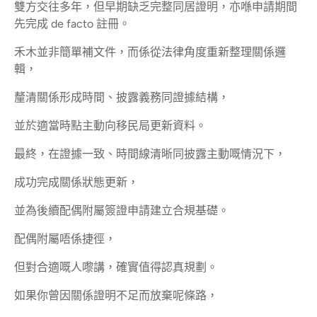
雙方交往多年，但早期缺乏完整同居證明，亦喺申請期間
先完成 de facto 註冊。
禾木並非簡單補文件，而係從法律角度重新整理關係邏
輯，
釐清關係形成時間、披露義務同證據結構，
並於適當時點主動向移民局更新資料。
最終，在證據一致、時間線清晰同披露主動嘅情況下，
成功完成關係狀態更新，
並為後續配偶附屬簽證申請建立合規基礎。
配偶附屬唔係捷徑，
但對合適嘅人嚟講，確實值得認真規劃。
如果你曾因關係證明不足而放棄呢條路，