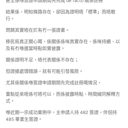
甚至係喺簽證申請期間先完成 de facto 關係註冊
結果係，明知條路存在，卻因為證明唔「標準」而唔敢
行。
問題其實唔在於有冇一張證書。
移民局真正關心嘅，係關係係咪真實存在、係咪持續、以
及有冇喺適當時點如實披露。
關係證明不足，唔代表關係不存在；
但證據處理錯誤，就有可能引發風險。
尤其係關係喺簽證申請期間先完成註冊嘅情況，
重點從來唔係可唔可以，而係披露時點、時間線同解釋方
式。
喺近期一宗成功案例中，主申請人持 482 簽證，伴侶持
485 畢業生簽證。