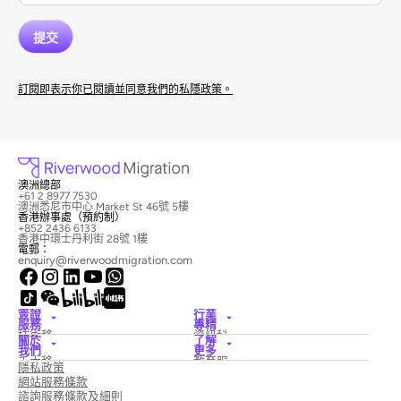
訂閱即表示你已閱讀並同意我們的私隱政策。
澳洲總部
+61 2 8977 7530
澳洲悉尼市中心 Market St 46號 5樓
香港辦事處（預約制）
+852 2436 6133
香港中環士丹利街 28號 1樓
電郵：
enquiry@riverwoodmigration.com
簽證
行業
服務
專精
技術移
資訊科
關於
了解
民簽證
技
我們
更多
僱主擔
酒店與
禾木移
教育服
隱私政策
保簽證
旅遊
民律師
務
國家創
醫療保
網站服務條款
事務所
新簽證
險
新聞與
諮詢服務條款及細則
配偶簽
建築