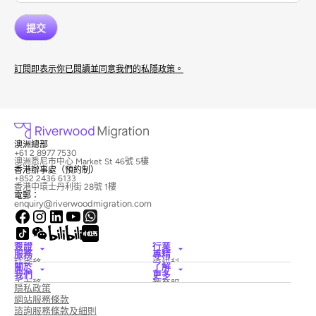
訂閱即表示你已閱讀並同意我們的私隱政策。
澳洲總部
+61 2 8977 7530
澳洲悉尼市中心 Market St 46號 5樓
香港辦事處（預約制）
+852 2436 6133
香港中環士丹利街 28號 1樓
電郵：
enquiry@riverwoodmigration.com
簽證
行業
服務
專精
技術移
資訊科
關於
了解
民簽證
技
我們
更多
僱主擔
酒店與
禾木移
教育服
隱私政策
保簽證
旅遊
民律師
務
國家創
醫療保
網站服務條款
事務所
新簽證
險
新聞與
諮詢服務條款及細則
配偶簽
建築