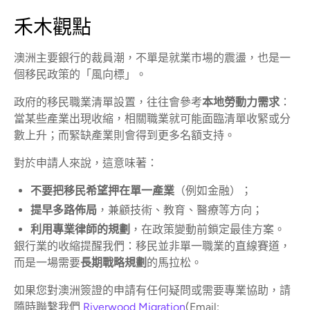
禾木觀點
澳洲主要銀行的裁員潮，不單是就業市場的震盪，也是一
個移民政策的「風向標」。
政府的移民職業清單設置，往往會參考
本地勞動力需求
：
當某些產業出現收縮，相關職業就可能面臨清單收緊或分
數上升；而緊缺產業則會得到更多名額支持。
對於申請人來說，這意味著：
不要把移民希望押在單一產業
（例如金融）；
提早多路佈局
，兼顧技術、教育、醫療等方向；
利用專業律師的規劃
，在政策變動前鎖定最佳方案。
銀行業的收縮提醒我們：移民並非單一職業的直線賽道，
而是一場需要
長期戰略規劃
的馬拉松。
如果您對澳洲簽證的申請有任何疑問或需要專業協助，請
隨時聯繫我們
Riverwood Migration
(Email: