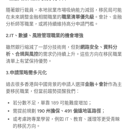
隨著銀行裁員，本地就業市場吸納能力減弱，移民局可能
在未來調整金融相關職業的
職業清單優先級
。會計、金融
分析師等職業，或將持續維持高分申請門檻。
2.IT、數據、風險管理職業的機會增強
雖然銀行縮減了一部分技術崗，但對
網路安全、資料分
析、合規與風控
的需求仍持續上升。這些方向在移民職業
清單上有望保持優勢。
3.申請策略需多元化
過去很多香港與中國背景的申請人選擇
金融＋會計
作為主
要移民職業，但當前趨勢提醒我們：
若分數不足，單靠 189 可能難度增加；
需提前規劃
190 州擔保、491 偏遠地區路徑
；
或考慮跨專業學習，例如 IT、教育、護理等更受青睞
的移民方向。