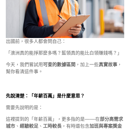
出國前，很多人都會問自己：
「澳洲真的能掙那麼多嗎？藍領真的能比白領賺錢嗎？」
今天，我們嘗試用
可查的數據區間
，加上一些
真實故事
，
幫你看清這件事。
先說清楚：「年薪百萬」是什麼意思？
需要先說明的是：
這裡提到的「年薪百萬」，更多指的是——在
部分高需求
城市
、
經驗較足
、
工時較長
，有時還包含
加班與專案獎金