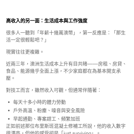
高收入的另一面：生活成本與工作強度
很多人一聽到「年薪十幾萬澳幣」，第一反應是：「那生
活一定很輕鬆吧？」
現實往往更複雜。
近兩三年，澳洲生活成本上升有目共睹——房租、房貸、
食品、能源幾乎全面上漲，不少家庭都在為基本開支承
壓。
對技工而言，雖然收入可觀，但通常伴隨著：
每天十多小時的體力勞動
戶外高溫、粉塵、噪音與安全風險
早起通勤、專案趕工、頻繁加班
正如前述那位布里斯班混凝土修補工所說，他的收入數字
很漂亮，但他的感受卻是「just surviving」。