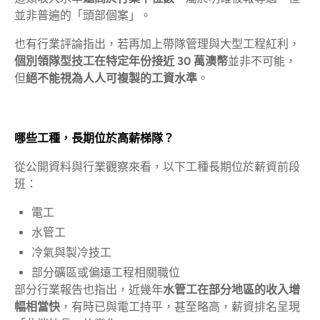
並非普遍的「頭部個案」。
也有行業評論指出，若再加上帶隊管理與大型工程紅利，
個別領隊型技工在特定年份接近 30 萬澳幣
並非不可能，
但
絕不能視為人人可複製的工資水準
。
哪些工種，長期位於高薪梯隊？
從公開資料與行業觀察來看，以下工種長期位於薪資前段
班：
電工
水管工
冷氣與製冷技工
部分礦區或偏遠工程相關職位
部分行業報告也指出，近幾年
水管工在部分地區的收入增
幅相當快
，有時已與電工持平，甚至略高，薪資排名呈現