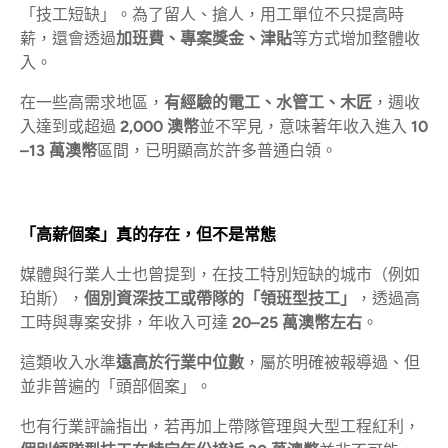
「技工短缺」。為了留人、搶人，用工單位不只提高時
薪，還會透過
加班費、專案獎金、津貼
等方式增加整體收
入。
在一些高需求地區，
有經驗的電工、水管工、木匠
，週收
入達到或超過
2,000 澳幣
並不罕見，意味著年收入進入
10
–13 萬澳幣
區間，已明顯高於許多普通白領。
「高薪個案」真的存在，但不是常態
媒體與行業人士也曾提到，在技工特別短缺的城市（例如
珀斯），
個別資深技工或帶隊的「領班型技工」
，透過高
工時與專案安排，年收入可達
20–25 萬澳幣左右
。
這類收入水準
遠高於行業中位數
，屬於明確被報導過、但
並非普遍的「頭部個案」。
也有行業評論指出，若再加上帶隊管理與大型工程紅利，