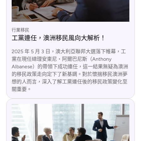
行業移民
工黨連任，澳洲移民風向大解析！
2025 年 5 月 3 日，澳大利亞聯邦大選落下帷幕，工
黨在現任總理安東尼・阿爾巴尼斯（Anthony
Albanese）的帶領下成功連任，這一結果無疑為澳洲
的移民政策走向定下了新基調。對於懷揣移民澳洲夢
想的人而言，深入了解工黨連任後的移民政策變化至
關重要。