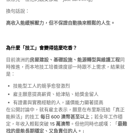
換句話說：
高收入能緩解壓力，但不保證自動換來輕鬆的人生。
為什麼「技工」會變得這麼吃香？
目前澳洲的
房屋建設、基礎設施、能源轉型與維護工程
同
時推進，而本地技工培養速度卻一時跟不上需求，結果就
是：
技能型工人的競爭愈發激烈
雇主願意提高薪資、給津貼、給獎金留人
有證書與實務經驗的人，議價能力顯著提高
在公開討論中，就有雇主表示，願意在布里斯班給「真正
能幹活」的技工
每日 600 澳幣甚至以上
；若全年工作穩
定，年收入輕鬆突破
15 萬澳幣
。但他同時也感嘆：「
最難
找的是能長期穩定、又負責任的人。
」