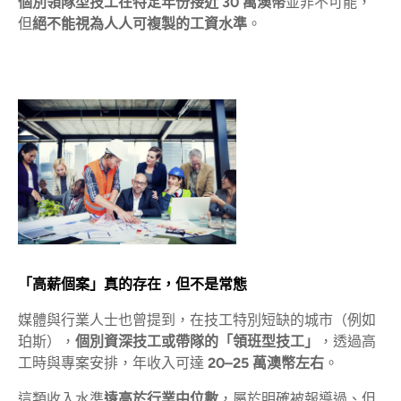
個別領隊型技工在特定年份接近 30 萬澳幣
並非不可能，
但
絕不能視為人人可複製的工資水準
。
「高薪個案」真的存在，但不是常態
媒體與行業人士也曾提到，在技工特別短缺的城市（例如
珀斯），
個別資深技工或帶隊的「領班型技工」
，透過高
工時與專案安排，年收入可達
20–25 萬澳幣左右
。
這類收入水準
遠高於行業中位數
，屬於明確被報導過、但