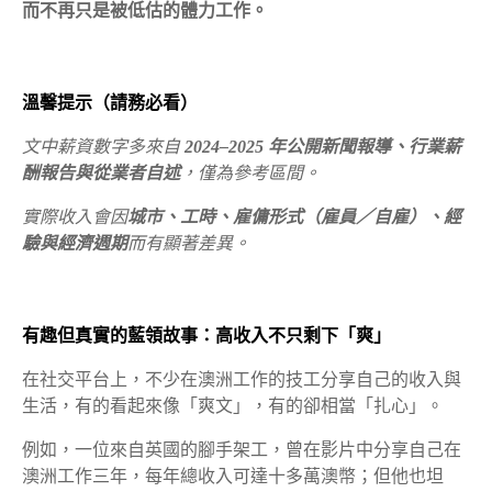
而不再只是被低估的體力工作。
溫馨提示（請務必看）
文中薪資數字多來自
2024–2025 年公開新聞報導、行業薪
酬報告與從業者自述
，僅為參考區間。
實際收入會因
城市、工時、雇傭形式（雇員／自雇）、經
驗與經濟週期
而有顯著差異。
有趣但真實的藍領故事：高收入不只剩下「爽」
在社交平台上，不少在澳洲工作的技工分享自己的收入與
生活，有的看起來像「爽文」，有的卻相當「扎心」。
例如，一位來自英國的腳手架工，曾在影片中分享自己在
澳洲工作三年，每年總收入可達十多萬澳幣；但他也坦