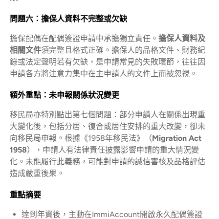
問題六：擔保人資料不完整或欠缺
擔保配偶在配偶簽證申請中承擔獨立責任。
擔保人資料及
相關文件
須完整且格式正確。擔保人的品格文件、財務紀
錄或法定聲明若有欠缺，是申請常見的失敗環節，往往因
申請各方將注意力集中在主申請人的文件上而被忽視。
額外重點：未申報關係狀況變更
移民局亦特別點出第七個問題：部分申請人在關係出現重
大變化後，包括分居、復合或居住安排的重大改變，卻未
向移民局申報。根據《1958年移民法》（
Migration Act
1958
），申請人有法律責任披露影響申請的重大情況變
化。未能履行此義務，可能對申請的誠信審核及品格評估
造成嚴重後果。
重點摘要
達到年資後，主動在ImmiAccount開啟永久配偶簽證