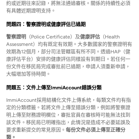
約或近期往來記錄，將無法通過審核。關係的持續性必須
有具體近期證明支持。
問題四：警察證明或健康評估已過期
警察證明
（Police Certificate）及
健康評估
（Health
Assessment）均有既定有效期。大多數國家的警察證明有
效期為12個月，部分司法管轄區有所不同。透過HAP（健
康評估平台）安排的健康評估同樣設有到期日。若任何一
份文件在移民局完成審批前已過期，申請人須重新申請，
大幅增加等待時間。
問題五：文件上傳至ImmiAccount錯誤分類
ImmiAccount採用結構化文件上傳系統，每類文件均有指
定的分類標籤。若將文件上傳至錯誤分類，例如將警察證
明上傳至財務證明欄位，審批官員在審核時可能無法找到
該文件。移民局已明確指出，此情況是造成不必要延誤及
要求重新提交的常見原因。
每份文件必須上傳至正確分
類。