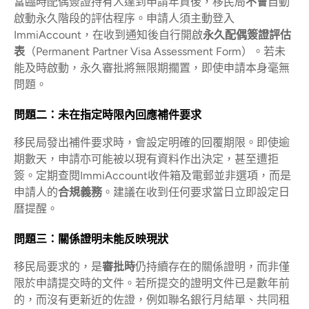
當臨時配偶簽證持有人達到申請年資後，移民局
不會
自動
啟動永久階段的評估程序。申請人須主動登入
ImmiAccount，在收到通知後自行開啟
永久配偶簽證評估
表
（Permanent Partner Visa Assessment Form）。若未
能及時啟動，永久審批將無限期擱置，即使申請本身毫無
問題。
問題二：未在指定時限內回應補件要求
移民局發出補件要求時，會設定明確的回覆期限。即使逾
期數天，申請亦可能被以現有資料作出決定，甚至遭拒
簽。定期查閱ImmiAccount收件箱及電郵並非選項，而是
申請人的
合規義務
。建議在收到任何要求當日立即設定日
曆提醒。
問題三：關係證明未能反映現狀
移民局要求的，是
審批時
仍持續存在的關係證明，而非僅
限於申請提交時的文件。若所提交的證明文件已是數年前
的，而沒有更新近的佐證，例如聯名銀行月結單、共同租