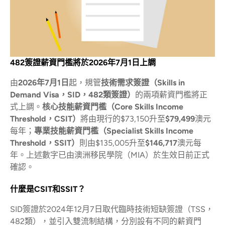
482簽證薪資門檻將於2026年7月1日上調
由
2026年7月1日
起，規管
技術需求簽證（Skills in
Demand Visa，SID，482類簽證）
的兩項薪資門檻將正
式上調。
核心技能薪資門檻（Core Skills Income
Threshold，CSIT）
將由現行的$73,150升至
$79,499
澳元
每年；
專業技能薪資門檻（Specialist Skills Income
Threshold，SSIT）
則由$135,005升至
$146,717
澳元每
年。上述數字已由澳洲移民學院（MIA）於生效日前正式
確認。
什麼是CSIT和SSIT？
SID簽證於2024年12月7日取代臨時技術短缺簽證（TSS，
482類），並引入雙流制結構，分別設有不同的薪資門