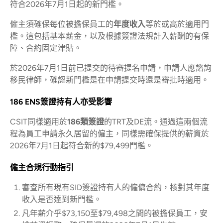
符合2026年7月1日起的新門檻。
僱主須確保每位被擔保員工的
年度收入
等於或高於適用門
檻。這包括基本薪金，以及根據簽證法規計入薪酬的有保
障、合約固定津貼。
於2026年7月1日前已提交的待審提名申請，申請人應諮詢
移民律師，確認新門檻是在申請提交時還是審批時適用。
186 ENS簽證持有人亦受影響
CSIT同樣適用於
186類簽證
的TRT及DE流。通過這兩個流
程為員工申請永久居留的僱主，同樣需確保提供的薪資於
2026年7月1日起符合新的$79,499門檻。
僱主合規行動指引
審查所有現有SID簽證持有人的僱傭合約，核對其年度
收入是否達到新門檻。
凡年薪介乎$73,150至$79,498之間的被擔保員工，安