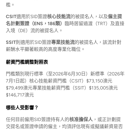
檻。
CSIT
適用於SID簽證
核心技能流
的被提名人，以及
僱主提
名計劃簽證（ENS，186類）
臨時居留過渡（TRT）及直接
入境（DE）流的被提名人。
SSIT
則適用於SID簽證
專業技能流
的被提名人，該流針對
薪酬水平顯著較高的高度專業化職位。
薪資門檻調整對照表
門檻類別現行標準（至2026年6月30日）新標準（2026年
7月1日起）核心技能薪資門檻（CSIT）$73,150澳元
$79,499澳元專業技能薪資門檻（SSIT）$135,005澳元
$146,717澳元
哪些人受影響？
任何目前僱用SID簽證持有人的
核准擔保人
，或正計劃提
交提名或簽證申請的僱主，均須評估現有或擬議薪資是否