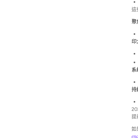
這
聚焦
印太
系統
持續
2
提
如
en