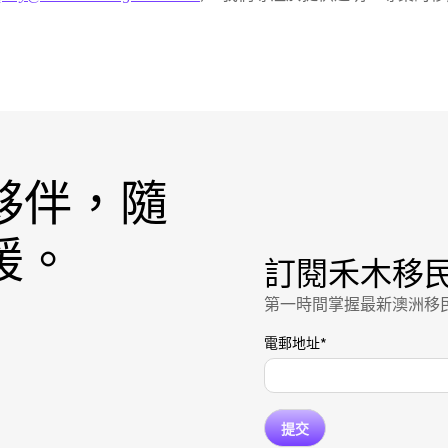
夥伴，隨
援。
訂閱禾木移
第一時間掌握最新澳洲移
電郵地址
*