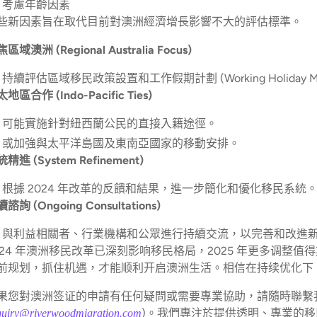
考慮年齡因素
些新因素旨在取代目前對澳洲經濟增長影響不大的評估標準。
區域澳洲 (Regional Australia Focus)
持續評估區域移民政策設置和工作假期計劃 (Working Holiday Make
地區合作 (Indo-Pacific Ties)
可能實施針對紐西蘭公民的直接入籍途徑。
或加強與太平洋島國及東南亞國家的移動安排。
精進 (System Refinement)
根據 2024 年改革的反饋和結果，進一步簡化和優化移民系統
諮詢 (Ongoing Consultations)
與利益相關者、行業機構和公眾進行持續交流，以完善和改進
024 年澳洲移民改革已深刻影响移民格局，2025 年更多调
前规划，抓住机遇，才能顺利开启澳洲生活。相信在持续优化下
果您對澳洲签证的申請有任何疑問或需要專業協助，請隨時聯繫
)。我們專注於提供透明、專業的
quiry@riverwoodmigration.com