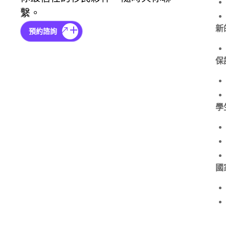
繫。
新的
預約諮詢
保護
學生
國家