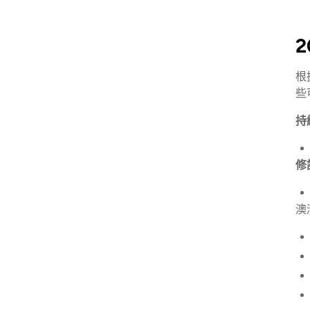
根
些
持續
修訂
澳