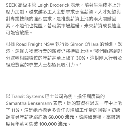
SEEK 高級主管 Leigh Broderick 表示，隨著生活成本上升
壓力加劇，越來越多工人主動尋求更高薪資。人才短缺與
對專業技能的強烈需求，是推動薪資上漲的兩大關鍵因
素。不過他也提醒，若就業市場趨緩，未來薪資成長速度
可能會放緩。
根據 Road Freight NSW 執行長 Simon O'Hara 的預測，製
造、運輸與物流行業的薪資仍將持續上漲。“我們觀察到部
分運輸相關職位的年薪甚至上漲了
30%
，這對剛入行者及
經驗豐富的專業人士都極具吸引力。”
以 Transit Systems 巴士公司為例，擔任調度員的
Samantha Bensemann 表示，她的薪資在過去一年中上漲
了
11%
，這是她承擔更多責任與增加工作量的回報。初級
調度員年薪起跳約為
68,000 澳元
，隨經驗累積，高級調
度員年薪可突破
100,000 澳元
。