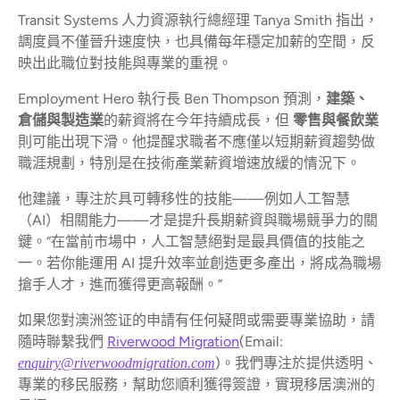
Transit Systems 人力資源執行總經理 Tanya Smith 指出，
調度員不僅晉升速度快，也具備每年穩定加薪的空間，反
映出此職位對技能與專業的重視。
Employment Hero 執行長 Ben Thompson 預測，
建築、
倉儲與製造業
的薪資將在今年持續成長，但
零售與餐飲業
則可能出現下滑。他提醒求職者不應僅以短期薪資趨勢做
職涯規劃，特別是在技術產業薪資增速放緩的情況下。
他建議，專注於具可轉移性的技能——例如人工智慧
（AI）相關能力——才是提升長期薪資與職場競爭力的關
鍵。“在當前市場中，人工智慧絕對是最具價值的技能之
一。若你能運用 AI 提升效率並創造更多產出，將成為職場
搶手人才，進而獲得更高報酬。”
如果您對澳洲签证的申請有任何疑問或需要專業協助，請
隨時聯繫我們
Riverwood Migration
(Email:
)。我們專注於提供透明、
enquiry@riverwoodmigration.com
專業的移民服務，幫助您順利獲得簽證，實現移居澳洲的