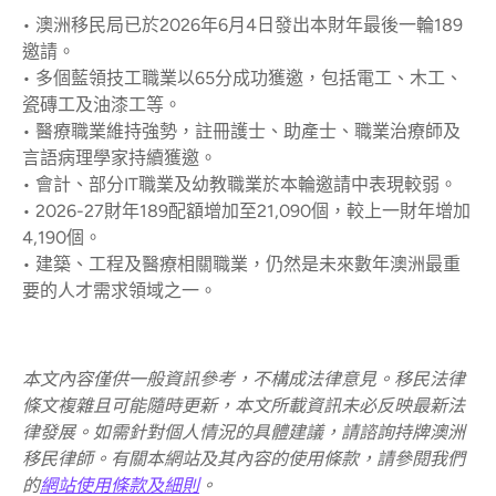
• 澳洲移民局已於2026年6月4日發出本財年最後一輪189
邀請。
• 多個藍領技工職業以65分成功獲邀，包括電工、木工、
瓷磚工及油漆工等。
• 醫療職業維持強勢，註冊護士、助產士、職業治療師及
言語病理學家持續獲邀。
• 會計、部分IT職業及幼教職業於本輪邀請中表現較弱。
• 2026-27財年189配額增加至21,090個，較上一財年增加
4,190個。
• 建築、工程及醫療相關職業，仍然是未來數年澳洲最重
要的人才需求領域之一。
本文內容僅供一般資訊參考，不構成法律意見。移民法律
條文複雜且可能隨時更新，本文所載資訊未必反映最新法
律發展。如需針對個人情況的具體建議，請諮詢持牌澳洲
移民律師。有關本網站及其內容的使用條款，請參閱我們
的
網站使用條款及細則
。