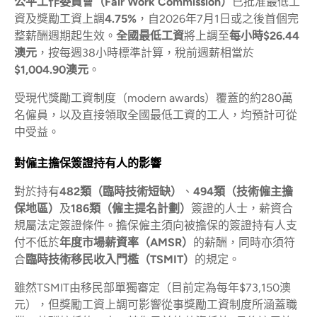
公平工作委員會（Fair Work Commission）
已批准最低工
資及獎勵工資上調
4.75%
，自2026年7月1日或之後首個完
整薪酬週期起生效。
全國最低工資
將上調至
每小時$26.44
澳元
，按每週38小時標準計算，稅前週薪相當於
$1,004.90澳元
。
受現代獎勵工資制度（modern awards）覆蓋的約280萬
名僱員，以及直接領取全國最低工資的工人，均預計可從
中受益。
對僱主擔保簽證持有人的影響
對於持有
482類（臨時技術短缺）
、
494類（技術僱主擔
保地區）
及
186類（僱主提名計劃）
簽證的人士，薪資合
規屬法定簽證條件。擔保僱主須向被擔保的簽證持有人支
付不低於
年度市場薪資率（AMSR）
的薪酬，同時亦須符
合
臨時技術移民收入門檻（TSMIT）
的規定。
雖然TSMIT由移民部單獨審定（目前定為每年$73,150澳
元），但獎勵工資上調可影響從事獎勵工資制度所涵蓋職