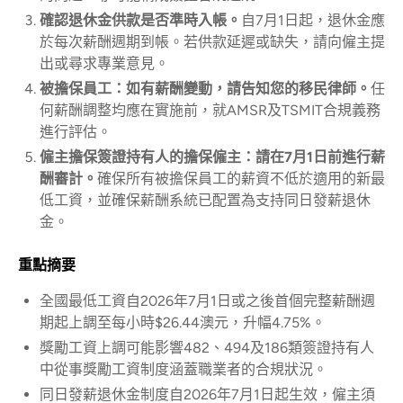
確認退休金供款是否準時入帳。
自7月1日起，退休金應
於每次薪酬週期到帳。若供款延遲或缺失，請向僱主提
出或尋求專業意見。
被擔保員工：如有薪酬變動，請告知您的移民律師。
任
何薪酬調整均應在實施前，就AMSR及TSMIT合規義務
進行評估。
僱主擔保簽證持有人的擔保僱主：請在7月1日前進行薪
酬審計。
確保所有被擔保員工的薪資不低於適用的新最
低工資，並確保薪酬系統已配置為支持同日發薪退休
金。
重點摘要
全國最低工資自2026年7月1日或之後首個完整薪酬週
期起上調至每小時$26.44澳元，升幅4.75%。
獎勵工資上調可能影響482、494及186類簽證持有人
中從事獎勵工資制度涵蓋職業者的合規狀況。
同日發薪退休金制度自2026年7月1日起生效，僱主須