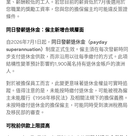
業、薪酬較低的工人。若您目前的薪資低於7月後適用於
您職業的獎勵工資率，您與您的擔保僱主均可能違反簽證
條件。
同日發薪退休金：僱主新增合規層面
自2026年7月1日起，
同日發薪退休金（payday
superannuation）
制度正式生效。僱主須在每次發薪時同
步支付退休金供款，而非沿用以往每季繳付的方式。此項
結構性變革預計影響約1,900萬名持有退休金帳戶的澳洲
人。
對於被擔保員工而言，此變更意味著退休金權益可實時追
蹤。值得注意的是，未能按時繳付退休金，可能被視為僱
主未能履行《1958年移民法》及相關法規下的擔保義務。
未按時繳付退休金的擔保僱主，可能同時受到澳洲稅務局
及移民部的審查。
可稅前供款上限提高