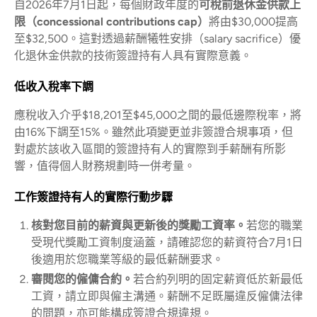
自2026年7月1日起，每個財政年度的
可稅前退休金供款上
限（concessional contributions cap）
將由$30,000提高
至$32,500。這對透過薪酬犧牲安排（salary sacrifice）優
化退休金供款的技術簽證持有人具有實際意義。
低收入稅率下調
應稅收入介乎$18,201至$45,000之間的最低邊際稅率，將
由16%下調至15%。雖然此項變更並非簽證合規事項，但
對處於該收入區間的簽證持有人的實際到手薪酬有所影
響，值得個人財務規劃時一併考量。
工作簽證持有人的實際行動步驟
核對您目前的薪資與更新後的獎勵工資率。
若您的職業
受現代獎勵工資制度涵蓋，請確認您的薪資符合7月1日
後適用於您職業等級的最低薪酬要求。
審閱您的僱傭合約。
若合約列明的固定薪資低於新最低
工資，請立即與僱主溝通。薪酬不足既屬違反僱傭法律
的問題，亦可能構成簽證合規違規。