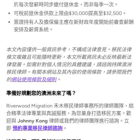
於每次發薪時同步繳付退休金，而非每季一次。
可稅前退休金供款上限由$30,000提高至$32,500。
簽證持有人及擔保僱主應在新財政年度開始前審查薪酬
安排及薪資系統。
本文內容僅供一般資訊參考，不構成法律意見。移民法律
條文複雜且可能隨時更新，本文所載資訊未必反映最新法
律發展。如需針對個人情況的具體建議，請諮詢持牌澳洲
移民律師。有關本網站及其內容的使用條款，請參閱我們
的
網站使用條款及細則
。
準備好規劃您的澳洲未來了嗎？
Riverwood Migration 禾木移民律師事務所的律師團隊，結
合精準法律專業與真誠服務，為您量身打造移民方案。歡
迎與
Johnny Kong
律師或我們的律師團隊進行諮詢。立
即
預約專業移民律師諮詢
。