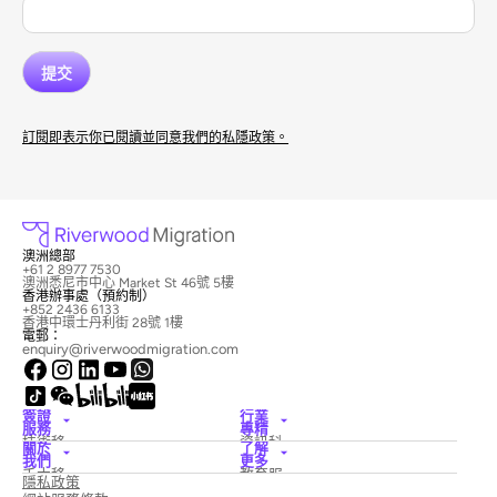
訂閱即表示你已閱讀並同意我們的私隱政策。
澳洲總部
+61 2 8977 7530
澳洲悉尼市中心 Market St 46號 5樓
香港辦事處（預約制）
+852 2436 6133
香港中環士丹利街 28號 1樓
電郵：
enquiry@riverwoodmigration.com
簽證
行業
服務
專精
技術移
資訊科
關於
了解
民簽證
技
我們
更多
僱主擔
酒店與
禾木移
教育服
隱私政策
保簽證
旅遊
民律師
務
國家創
醫療保