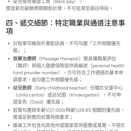
是否接受補發工資（Back pay）？
需從新的薪酬周期開始計算，不可追溯至過往時段。
四、遞交細節：特定職業與通道注意事
項
計程車司機與外賣配送員，不可勾選「工作相關優先
級」；
按摩治療師
（Massage therapist）需具備職業評估
（職評）與個人健康保險提供商編號（personal health
fund provider number），方可符合工作通道的基本申
請要求，或勾選工作相關優先級；
幼兒教師
（Early childhood teacher）任職於兒童中心
（child centre）或幼兒園（Kindergarten），不可申
請金色（Gold）優先級；
若需勾選與年薪\(57,000/時薪\)28.85 相關的優先級，
需滿足對應的前置時間要求；
遠端工作包含向其他州或國家提供服務或業務，不限於