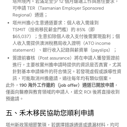
塔州境內。若滿足至少 12 個月遠端工作與居住要求，
可申請 TER（Tasmanian Employer Sponsored
Regional）通道；
塔州州擔小生意通道要求：個人收入需達到
TSMIT（技術移民薪金門檻）的 85%（即
$65,037）；生意扣除個人收入支付後需實現盈利；個
人收入需提供澳洲稅務局收入證明（ATO income
statement）、銀行收入記錄與薪資單（payslips）；
簽證前審核（Post assurance）將在申請人獲發簽證前
進行，主要核實州擔申請時提供的資訊是否真實，尤其
針對基本申請條件的符合情況。若發現虛假或誤導性資
訊，可能取消州擔邀請，過往每年均有類似個案。
此外，
190 海外工作邀約（job offer）通道已開放申請
，
僅面向醫療與教育領域的申請人，遞交 ROI 後將直接收到
預邀請。
五、禾木移民協助您順利申請
塔州新政策細節繁瑣，若選擇錯誤通道或遺漏材料，均可