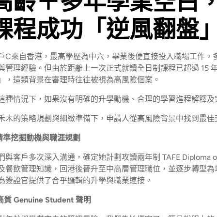
高齡＋多年學業空白
課程成功「逆風翻盤
戶C來自香港，最高學歷為中六，畢業後便直接投入職場工作。
與管理經驗。但由於距離上一次正式就讀全日制課程已超過 15
」，這類背景在審理時往往被視為高風險個案。
這種情況下，如果沒有明確的升學動機、合理的學習進程解釋及
禾木的策略規劃與細緻準備下，申請人從高風險背景中找到最佳
.精準挖掘動機與職涯規劃
們與客戶多次深入溝通，確定她計劃攻讀兩年制 TAFE Diploma of H
及餐飲管理知識，回港後晉升至中高層管理職位，並逐步轉型為
為簽證官提供了合乎邏輯的升學與職業連接。
高質 Genuine Student 聲明