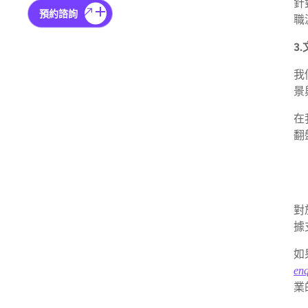
針
預約諮詢
職
3
我
景
在
翻
對
據
如
en
業