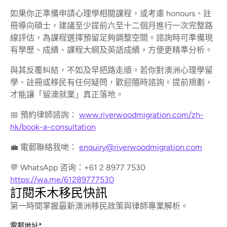
如果你正準備申請心理學相關課程，或考慮 honours、註
冊導向碩士，建議至少提前六至十二個月進行一次完整路
線評估，為課程選擇預留足夠調整空間。諮詢時可準備現
有學歷、成績、課程大綱及英語成績，方便更精準分析。
與其反覆糾結，不如及早把路走順。若你對澳洲心理學留
學、註冊或移民有任何疑問，歡迎隨時諮詢。提前規劃，
才能讓「留澳就業」真正落地。
📅 預約律師諮詢：
www.riverwoodmigration.com/zh-
hk/book-a-consultation
💼 電郵聯絡我哋：
enquiry@riverwoodmigration.com
💬 WhatsApp 咨询：+61 2 8977 7530
https://wa.me/61289777530
訂閱禾木移民快訊
第一時間掌握最新澳洲移民政策與律師專業解析。
電郵地址
*