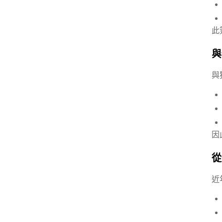
此
與
與
因
從
近