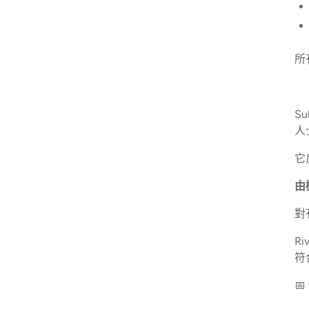
所
S
人
它
由
對
R
符
