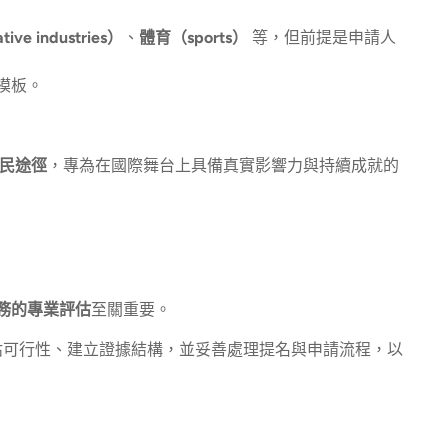
ve industries）
、
體育（sports）
等，但前提是申請人
模板。
民途徑
，專為在國際舞台上具備真實影響力與持續成就的
務的專業評估
至關重要。
助申請人評估可行性、建立證據結構，並妥善處理提名與申請流程，以