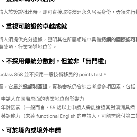
請人於簽證批出時，即可直接取得澳洲永久居民身份，毋須先行
、重視可驗證的卓越成就
請人須提供充分證據，證明其在所屬領域中具備
持續的國際認可
際獎項、行業領導地位等。
、不採用傳統分數制，但並非「無門檻」
bclass 858 並不採用一般技術移民的 points test。
而，它屬於
邀請制簽證
，實務審核仍會綜合考慮多項因素，包括
申請人在國際層面的專業地位與影響力
年齡因素（一般而言，55 歲以上申請人需能論證其對澳洲具
英語能力（未達 functional English 的申請人，可能需繳付
、可於境內或境外申請