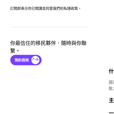
訂閱即表示你已閱讀並同意我們的私隱政策。
你最信任的移民夥伴．隨時與你聯
繫。
預約諮詢
什
國
能
主
一