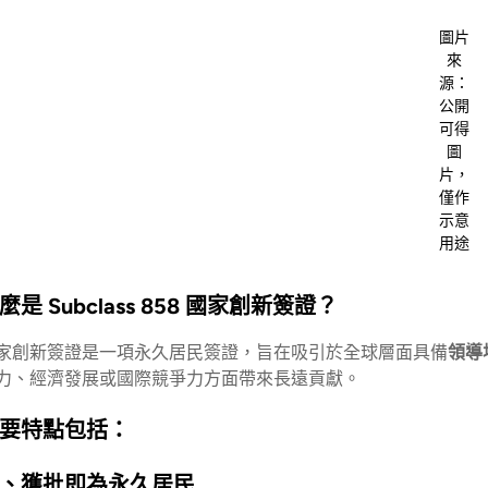
圖片
來
源：
公開
可得
圖
片，
僅作
示意
用途
麼是 Subclass 858 國家創新簽證？
家創新簽證是一項永久居民簽證，旨在吸引於全球層面具備
領導
力、經濟發展或國際競爭力方面帶來長遠貢獻。
要特點包括：
、獲批即為永久居民