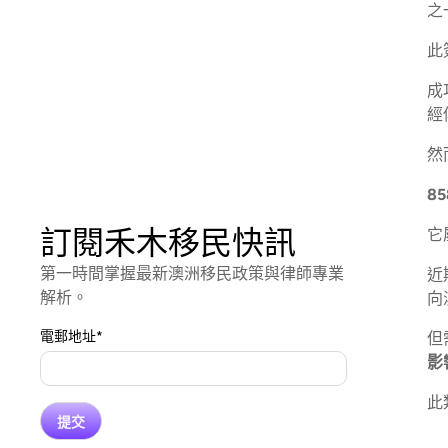
之
此
成
經
然
8
訂閱禾木移民快訊
它
第一時間掌握最新澳洲移民政策與律師專業
近
解析。
向
電郵地址
*
但
影
此