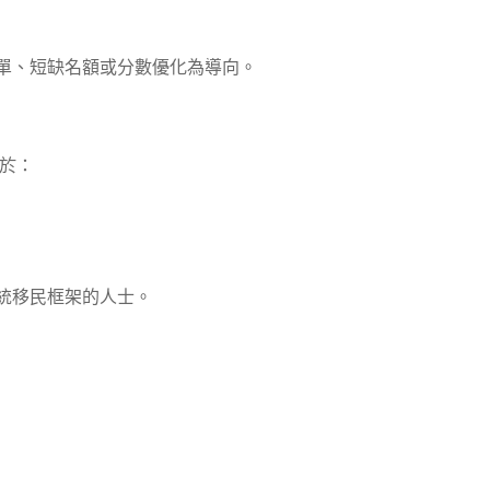
單、短缺名額或分數優化為導向。
重於：
統移民框架的人士。