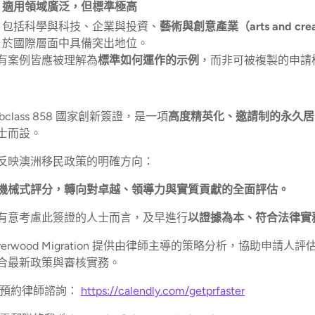
適用領域廣泛，但標準極高
包括科學與科技、企業與投資、
藝術與創意產業（arts and creati
於國際層面中具備突出地位。
有案例皆應被理解為
標準如何運作的示例
，而非可被複製的申請
ubclass 858 國家創新簽證，是一項
高度精英化、邀請制的永久居
士而設。
反映澳洲移民政策的明確方向：
機械式評分，轉向對卓越、領導力與實質貢獻的全面評估。
有意考慮此簽證的人士而言，及早進行
以證據為本、符合法律實
iverwood Migration 提供由律師主導的策略分析，協
合最新政策與審核實務。
 預約律師諮詢：
https://calendly.com/getprfaster