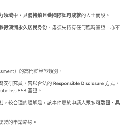
力領域
中，具備
持續且獲國際認可成就
的人士而設。
取得澳洲永久居民身份
，毋須先持有任何臨時簽證，亦不
ssessment）的高門檻簽證類別。
資安研究員，曾以合法的
Responsible Disclosure
方式，
ass 858 簽證。
批
。較合理的理解是，該事件屬於申請人眾多
可驗證、具
複製的申請路線。