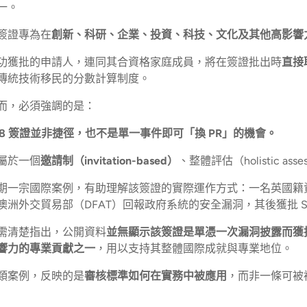
一。
簽證專為在
創新、科研、企業、投資、科技、文化及其他高影響
功獲批的申請人，連同其合資格家庭成員，將在簽證批出時
直接
傳統技術移民的分數計算制度。
而，必須強調的是：
58 簽證並非捷徑，也不是單一事件即可「換 PR」的機會。
屬於一個
邀請制（invitation-based）
、整體評估（holistic a
期一宗國際案例，有助理解該簽證的實際運作方式：一名英國籍
澳洲外交貿易部（DFAT）回報政府系統的安全漏洞，其後獲批 Subcl
需清楚指出，公開資料
並無顯示該簽證是單憑一次漏洞披露而獲
響力的專業貢獻之一
，用以支持其整體國際成就與專業地位。
類案例，反映的是
審核標準如何在實務中被應用
，而非一條可被