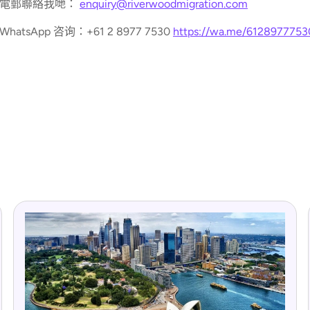
 電郵聯絡我哋：
enquiry@riverwoodmigration.com
 WhatsApp 咨询：+61 2 8977 7530
https://wa.me/6128977753