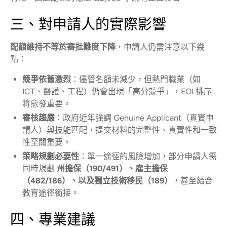
三、對申請人的實際影響
配額維持不等於審批難度下降
，申請人仍需注意以下幾
點：
競爭依舊激烈
：儘管名額未減少，但熱門職業（如
ICT、醫護、工程）仍會出現「高分競爭」，EOI 排序
將愈發重要。
審核趨嚴
：政府近年強調 Genuine Applicant（真實申
請人）與技能匹配，提交材料的完整性、真實性和一致
性至關重要。
策略規劃必要性
：單一途徑的風險增加，部分申請人需
同時規劃
州擔保（190/491）、雇主擔保
（482/186）、以及獨立技術移民（189）
，甚至結合
教育途徑銜接。
四、專業建議