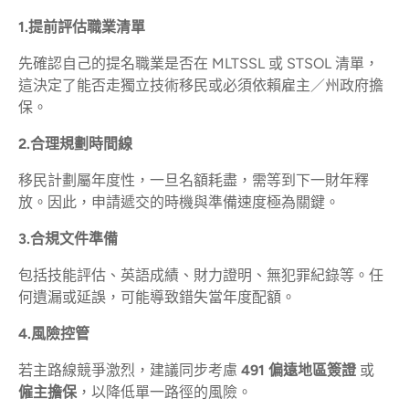
1.提前評估職業清單
先確認自己的提名職業是否在 MLTSSL 或 STSOL 清單，
這決定了能否走獨立技術移民或必須依賴雇主／州政府擔
保。
2.合理規劃時間線
移民計劃屬年度性，一旦名額耗盡，需等到下一財年釋
放。因此，申請遞交的時機與準備速度極為關鍵。
3.合規文件準備
包括技能評估、英語成績、財力證明、無犯罪紀錄等。任
何遺漏或延誤，可能導致錯失當年度配額。
4.風險控管
若主路線競爭激烈，建議同步考慮
491 偏遠地區簽證
或
僱主擔保
，以降低單一路徑的風險。