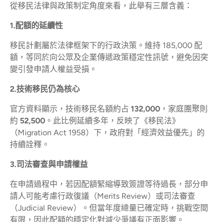
從移民法律與政策制定角度來看，此舉有三層含義：
1.配額的延續性
移民計劃屬於法律框架下的行政決策。維持 185,000 配
額，等同於向公眾及企業傳遞政策穩定性訊號，避免因突
變引發申請人權益受損。
2.技術移民仍為核心
官方資料顯示，技術移民名額約占
132,000
，家庭團聚則
約
52,500
。此比例延續多年，反映了《移民法》
（Migration Act 1958）下，政府對「經濟效益優先」的
持續詮釋。
3.司法審查與申請權益
在申請過程中，若因配額緊縮導致簽證等待過長，部分申
請人可能考慮行政復議（Merits Review）或司法審查
（Judicial Review）。但當年度總量已確定時，挑戰空間
有限，因此配額的穩定化對減少爭議有正面影響。