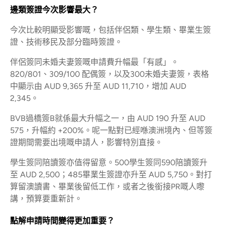
邊類簽證今次影響最大？
今次比較明顯受影響嘅，包括伴侶類、學生類、畢業生簽
證、技術移民及部分臨時簽證。
伴侶簽同未婚夫妻簽嘅申請費升幅最「有感」。
820/801、309/100 配偶簽，以及300未婚夫妻簽，表格
中顯示由 AUD 9,365 升至 AUD 11,710，增加 AUD
2,345。
BVB過橋簽B就係最大升幅之一，由 AUD 190 升至 AUD
575，升幅約 +200%。呢一點對已經喺澳洲境內、但等簽
證期間需要出境嘅申請人，影響特別直接。
學生簽同陪讀簽亦值得留意。500學生簽同590陪讀簽升
至 AUD 2,500；485畢業生簽證亦升至 AUD 5,750。對打
算留澳讀書、畢業後留低工作，或者之後銜接PR嘅人嚟
講，預算要重新計。
點解申請時間變得更加重要？