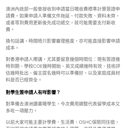
澳洲內政部一般會按收到申請當日嘅收費標準計算簽證申
請費。如果申請人準備文件拖延、付款失敗、資料未齊，
或者等到費用更新後先成功遞交，就可能需要支付新收
費。
換句話講，時間唔只影響審理進度，亦可能直接影響申請
成本。
對香港申請人嚟講，尤其要留意幾個時間位：現有簽證幾
時到期、學校COE幾時開始、英文成績幾時有效、技術評
估幾時批出、僱主提名幾時可以準備好，以及家庭成員材
料是否已經齊全。
對學生簽申請人有咩影響？
對準備去澳洲讀書嘅學生，今次費用調整代表留學成本又
多咗一項壓力。
以前大家可能主要計學費、生活費、OSHC保險同住宿，