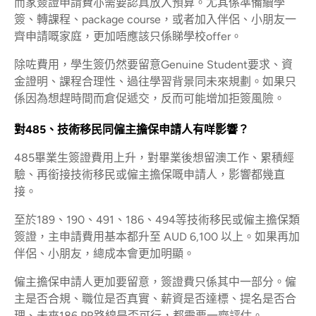
而家簽證申請費亦需要認真放入預算。尤其係準備續學
簽、轉課程、package course，或者加入伴侶、小朋友一
齊申請嘅家庭，更加唔應該只係睇學校offer。
除咗費用，學生簽仍然要留意Genuine Student要求、資
金證明、課程合理性、過往學習背景同未來規劃。如果只
係因為想趕時間而倉促遞交，反而可能增加拒簽風險。
對485、技術移民同僱主擔保申請人有咩影響？
485畢業生簽證費用上升，對畢業後想留澳工作、累積經
驗、再銜接技術移民或僱主擔保嘅申請人，影響都幾直
接。
至於189、190、491、186、494等技術移民或僱主擔保類
簽證，主申請費用基本都升至 AUD 6,100 以上。如果再加
伴侶、小朋友，總成本會更加明顯。
僱主擔保申請人更加要留意，簽證費只係其中一部分。僱
主是否合規、職位是否真實、薪資是否達標、提名是否合
理、未來186 PR路線是否可行，都需要一齊評估。