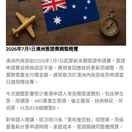
2026年7月1日澳洲簽證費調整概覽
澳洲內政部由2026年7月1日起更新多類簽證申請費。簽證
申請費並唔係固定不變，費用會因應政府更新而調整，而
實際需要支付嘅金額，通常取決於澳洲內政部收到申請當
日適用嘅收費。
今次調整影響唔少香港申請人常見嘅簽證類別，包括學生
簽、陪讀簽、485畢業生簽證、僱主擔保、技術移民、伴
侶簽，以及BVB過橋簽B。
對申請人嚟講，呢次唔只係「貴咗幾百蚊」咁簡單，而係
要重新計算申請時間、家庭成本、簽證路線同整體預算。