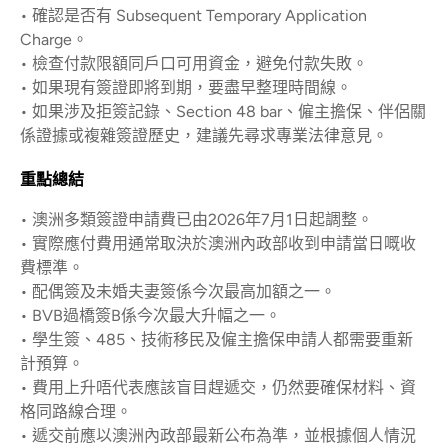
• 確認是否有 Subsequent Temporary Application
Charge。
• 檢查付款限額同戶口可用資金，避免付款失敗。
• 如果現有簽證即將到期，要盡早整理時間線。
• 如果涉及拒簽記錄、Section 48 bar、僱主擔保、伴侶關
係證據或複雜簽證歷史，建議先尋求專業法律意見。
重點總結
• 澳洲多類簽證申請費已由2026年7月1日起調整。
• 實際應付費用通常取決於澳洲內政部收到申請當日嘅收
費標準。
• 配偶簽及未婚夫妻簽係今次最高加額之一。
• BVB過橋簽B係今次最大升幅之一。
• 學生簽、485、技術移民及僱主擔保申請人都需要重新
計預算。
• 費用上升唔代表應該盲目趕遞交，仍然要確保材料、資
格同路線合理。
• 遞交前應以澳洲內政部最新公布為準，並根據個人情況