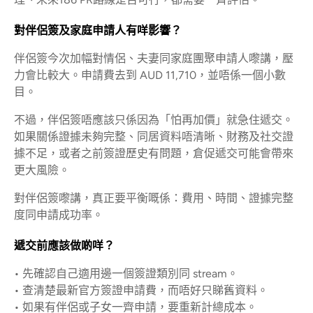
對伴侶簽及家庭申請人有咩影響？
伴侶簽今次加幅對情侶、夫妻同家庭團聚申請人嚟講，壓
力會比較大。申請費去到 AUD 11,710，並唔係一個小數
目。
不過，伴侶簽唔應該只係因為「怕再加價」就急住遞交。
如果關係證據未夠完整、同居資料唔清晰、財務及社交證
據不足，或者之前簽證歷史有問題，倉促遞交可能會帶來
更大風險。
對伴侶簽嚟講，真正要平衡嘅係：費用、時間、證據完整
度同申請成功率。
遞交前應該做啲咩？
• 先確認自己適用邊一個簽證類別同 stream。
• 查清楚最新官方簽證申請費，而唔好只睇舊資料。
• 如果有伴侶或子女一齊申請，要重新計總成本。