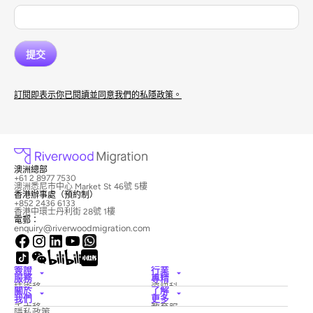
訂閱即表示你已閱讀並同意我們的私隱政策。
澳洲總部
+61 2 8977 7530
澳洲悉尼市中心 Market St 46號 5樓
香港辦事處（預約制）
+852 2436 6133
香港中環士丹利街 28號 1樓
電郵：
enquiry@riverwoodmigration.com
簽證
行業
服務
專精
技術移
資訊科
關於
了解
民簽證
技
我們
更多
僱主擔
酒店與
禾木移
教育服
隱私政策
保簽證
旅遊