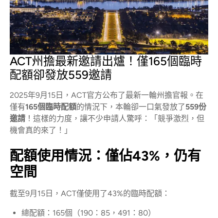
ACT州擔最新邀請出爐！僅165個臨時
配額卻發放559邀請
2025年9月15日，ACT官方公布了最新一輪州擔官報。在
僅有
165個臨時配額
的情況下，本輪卻一口氣發放了
559份
邀請
！這樣的力度，讓不少申請人驚呼：「競爭激烈，但
機會真的來了！」
配額使用情況：僅佔43%，仍有
空間
截至9月15日，ACT僅使用了43%的臨時配額：
總配額：165個（190：85，491：80）