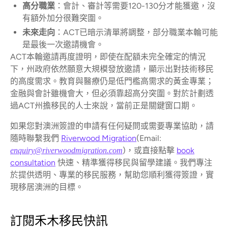
高分職業
：會計、審計等需要120-130分才能獲邀，沒
有額外加分很難突圍。
未來走向
：ACT已暗示清單將調整，部分職業本輪可能
是最後一次邀請機會。
ACT本輪邀請再度證明，即使在配額未完全確定的情況
下，州政府依然願意大規模發放邀請，顯示出對技術移民
的高度需求。教育與醫療仍是低門檻高需求的黃金專業；
金融與會計雖機會大，但必須靠超高分突圍。對於計劃透
過ACT州擔移民的人士來說，當前正是關鍵窗口期。
如果您對澳洲簽證的申請有任何疑問或需要專業協助，請
隨時聯繫我們
Riverwood Migration
(Email:
)，或直接點擊
book
enquiry@riverwoodmigration.com
consultation
快速、精準獲得移民與留學建議。我們專注
於提供透明、專業的移民服務，幫助您順利獲得簽證，實
現移居澳洲的目標。
訂閱禾木移民快訊