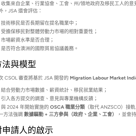
收集來自企業、行業協會、工會、州/領地政府及移民工人的意
外，JSA 還會評估：
技術移民是否長期留在提名職業中；
受擔保移民對整體勞動力市場的相對重要性；
市場薪資水準是否合理；
是否符合澳洲的國際貿易協議義務。
方法與模型
次 CSOL 審查將基於 JSA 開發的
Migration Labour Marke
結合勞動力市場數據、薪資統計、移民就業結果；
引入各方提交的調查、意見與專業機構反饋；
與 2024 年開始實施的
OSCA 職業分類
（取代 ANZSCO）接
一方法強調
數據驅動 + 三方參與（政府、企業、工會）
，並會
對申請人的啟示