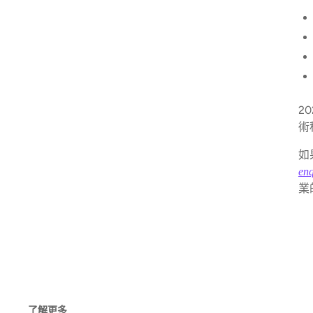
2
術
如
en
業
了解更多