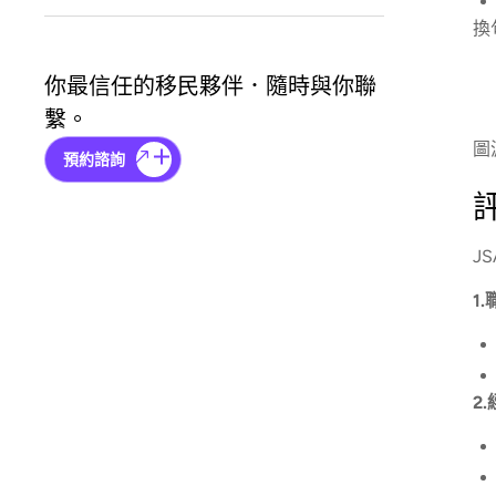
換
你最信任的移民夥伴．隨時與你聯
繫。
圖
預約諮詢
J
1
2