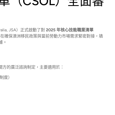
清單（CSOL）全面審
tralia, JSA）正式啟動了對
2025 年核心技能職業清單
在確保澳洲移民政策與當前勞動力市場需求緊密對接，填
據。
益相關方的廣泛諮詢制定，主要適用於：
新制度）