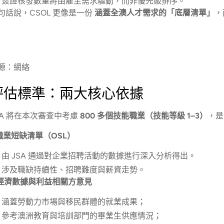
簽證核發數量將由雇主需求驅動，而非優先級排序。
句話說，CSOL 更像是一份
涵蓋全澳人才需求的「底層清單」
，
源：網絡
評估標準：兩大核心依據
SA 將在本次審查中考慮
800 多個技能職業（技能等級 1–3）
，是
.職業短缺清單（OSL）
由 JSA 通過對企業招聘活動的數據進行深入分析得出。
涉及職缺持續性、招聘難度與薪資走勢。
.經濟數據與利益相關方意見
涵蓋勞動力市場與移民群體的就業成果；
參考澳洲教育與培訓部門的畢業生供應情況；