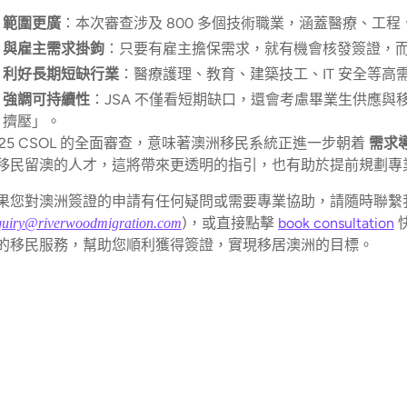
範圍更廣
：本次審查涉及 800 多個技術職業，涵蓋醫療、工程
與雇主需求掛鉤
：只要有雇主擔保需求，就有機會核發簽證，
利好長期短缺行業
：醫療護理、教育、建築技工、IT 安全等高需
強調可持續性
：JSA 不僅看短期缺口，還會考慮畢業生供應
擠壓」。
025 CSOL 的全面審查，意味著澳洲移民系統正進一步朝着
需求
移民留澳的人才，這將帶來更透明的指引，也有助於提前規劃專
果您對澳洲簽證的申請有任何疑問或需要專業協助，請隨時聯繫
)，或直接點擊
book consultation
quiry@riverwoodmigration.com
的移民服務，幫助您順利獲得簽證，實現移居澳洲的目標。