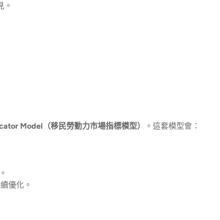
見。
t Indicator Model（移民勞動力市場指標模型）
。這套模型會：
軌。
持續優化。