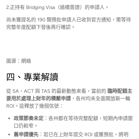
2.正持有 Bridging Visa（過橋簽證）的申請人。
尚未獲提名的 190 類預批申請人已收到官方通知，需等待
完整年度配額下發後再行確認。
圖源：網絡
四、專業解讀
從 SA、ACT 與 TAS 的最新動態來看，當前的
臨時配額主
要用於處理上財年的積壓申請
，各州均未全面開放新一輪
ROI。這釋放了幾個信號：
政策節奏未定
：各州都在等待完整配額，短期內申請窗
口仍較窄。
舊申請優先
：若已在上財年提交 ROI 或獲預批，將明