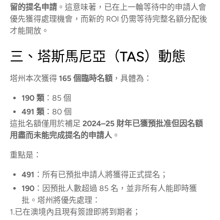
留的提名申請
。這意味著，已在上一輪等待中的申請人會
優先獲得處理機會，而新的 ROI 仍需等待完整名額分配後
才能開放。
三、塔斯馬尼亞（TAS）動態
塔州本次獲得
165 個臨時名額
，具體為：
190 類
：85 個
491 類
：80 個
這批名額僅用於補足
2024–25 財年已獲預批准但因名額
用盡而未能完成提名的申請人
。
重點是：
491
：所有已預批申請人將獲得正式提名；
190
：因預批人數超過 85 名，並非所有人能即時獲
批。塔州將優先處理：
1.已在澳境內且現有簽證即將到期者；